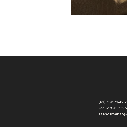
(61) 98171-125
+55619817112
atendimento@