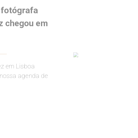
 fotógrafa
iz chegou em
ez em Lisboa
nossa agenda de