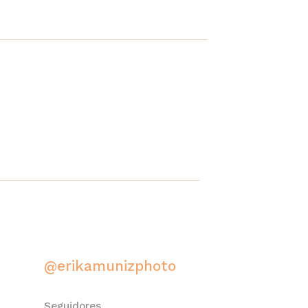
@erikamunizphoto
Seguidores