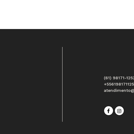
(61) 98171-125
+55619817112
atendimento@