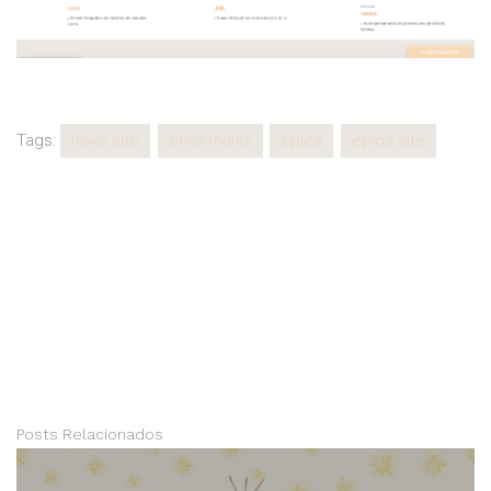
Tags:
novo site
erika muniz
epics
epics site
Posts Relacionados