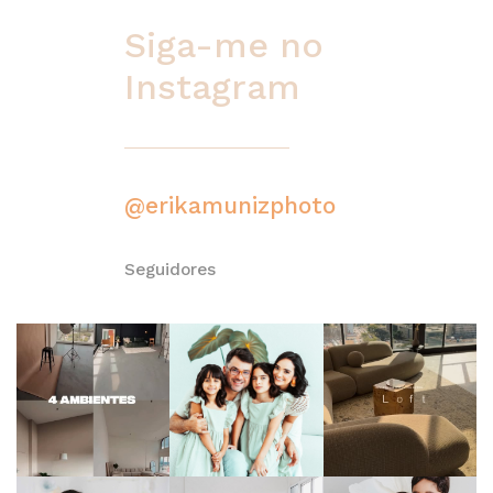
Siga-me no
Instagram
@erikamunizphoto
Seguidores